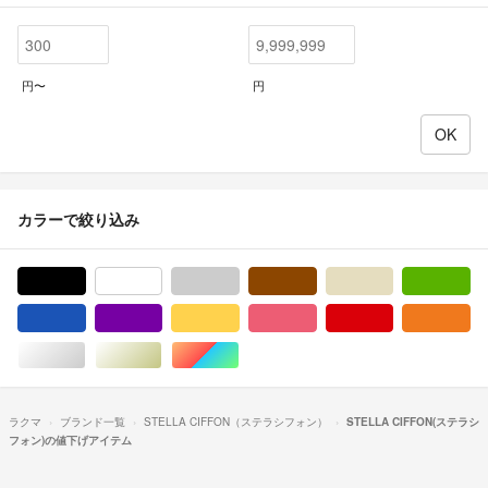
円〜
円
カラーで絞り込み
ブラック/黒色系
ホワイト/白色系
グレー/灰色系
ブラウン/茶色系
ベージュ系
グ
ブルー・ネイビー/青色系
パープル/紫色系
イエロー/黄色系
ピンク/桃色系
レッド/赤色系
オ
シルバー/銀色系
ゴールド/金色系
マルチカラー
ラクマ
ブランド一覧
STELLA CIFFON（ステラシフォン）
STELLA CIFFON(ステラシ
フォン)の値下げアイテム