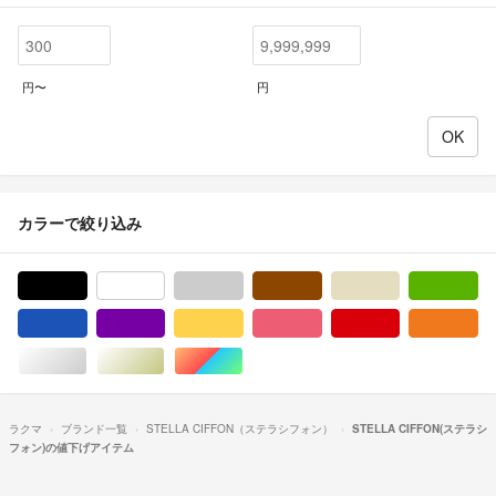
円〜
円
カラーで絞り込み
ブラック/黒色系
ホワイト/白色系
グレー/灰色系
ブラウン/茶色系
ベージュ系
グ
ブルー・ネイビー/青色系
パープル/紫色系
イエロー/黄色系
ピンク/桃色系
レッド/赤色系
オ
シルバー/銀色系
ゴールド/金色系
マルチカラー
ラクマ
ブランド一覧
STELLA CIFFON（ステラシフォン）
STELLA CIFFON(ステラシ
フォン)の値下げアイテム