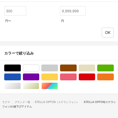
円〜
円
カラーで絞り込み
ブラック/黒色系
ホワイト/白色系
グレー/灰色系
ブラウン/茶色系
ベージュ系
グ
ブルー・ネイビー/青色系
パープル/紫色系
イエロー/黄色系
ピンク/桃色系
レッド/赤色系
オ
シルバー/銀色系
ゴールド/金色系
マルチカラー
ラクマ
ブランド一覧
STELLA CIFFON（ステラシフォン）
STELLA CIFFON(ステラシ
フォン)の値下げアイテム