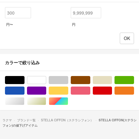
円〜
円
カラーで絞り込み
ブラック/黒色系
ホワイト/白色系
グレー/灰色系
ブラウン/茶色系
ベージュ系
グ
ブルー・ネイビー/青色系
パープル/紫色系
イエロー/黄色系
ピンク/桃色系
レッド/赤色系
オ
シルバー/銀色系
ゴールド/金色系
マルチカラー
ラクマ
ブランド一覧
STELLA CIFFON（ステラシフォン）
STELLA CIFFON(ステラシ
フォン)の値下げアイテム