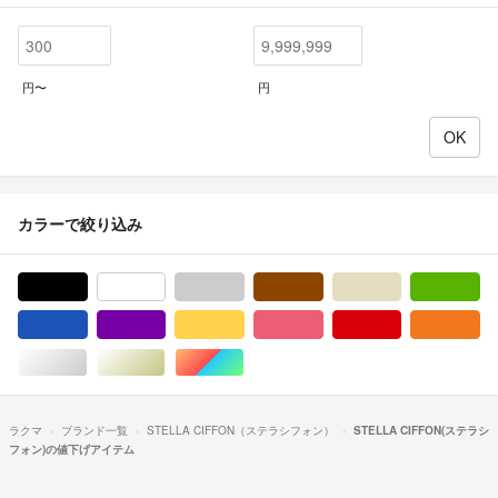
円〜
円
カラーで絞り込み
ブラック/黒色系
ホワイト/白色系
グレー/灰色系
ブラウン/茶色系
ベージュ系
グ
ブルー・ネイビー/青色系
パープル/紫色系
イエロー/黄色系
ピンク/桃色系
レッド/赤色系
オ
シルバー/銀色系
ゴールド/金色系
マルチカラー
ラクマ
ブランド一覧
STELLA CIFFON（ステラシフォン）
STELLA CIFFON(ステラシ
フォン)の値下げアイテム