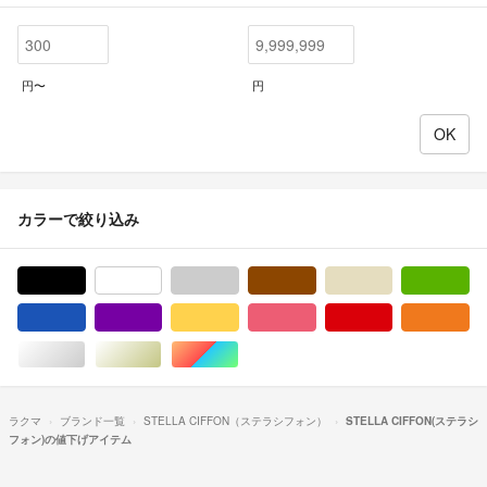
円〜
円
カラーで絞り込み
ブラック/黒色系
ホワイト/白色系
グレー/灰色系
ブラウン/茶色系
ベージュ系
グ
ブルー・ネイビー/青色系
パープル/紫色系
イエロー/黄色系
ピンク/桃色系
レッド/赤色系
オ
シルバー/銀色系
ゴールド/金色系
マルチカラー
ラクマ
ブランド一覧
STELLA CIFFON（ステラシフォン）
STELLA CIFFON(ステラシ
フォン)の値下げアイテム