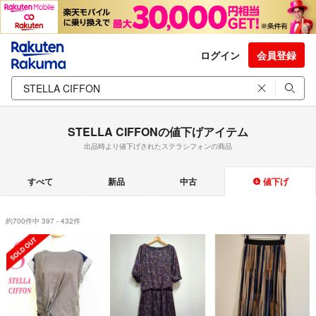
ログイン
会員登録
STELLA CIFFONの値下げアイテム
出品時より値下げされたステラシフォンの商品
すべて
新品
中古
値下げ
約700件中 397 - 432件