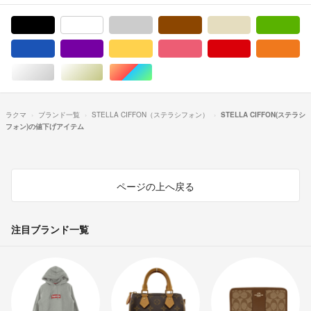
ブラック/黒色系
ホワイト/白色系
グレー/灰色系
ブラウン/茶色系
ベージュ系
グ
ブルー・ネイビー/青色系
パープル/紫色系
イエロー/黄色系
ピンク/桃色系
レッド/赤色系
オ
シルバー/銀色系
ゴールド/金色系
マルチカラー
ラクマ
ブランド一覧
STELLA CIFFON（ステラシフォン）
STELLA CIFFON(ステラシ
フォン)の値下げアイテム
ページの上へ戻る
注目ブランド一覧