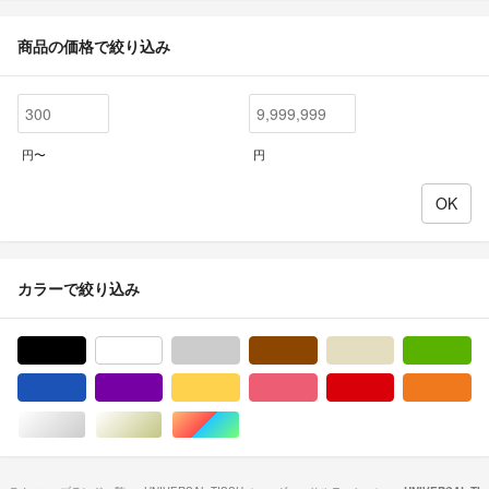
商品の価格で絞り込み
円〜
円
カラーで絞り込み
ブラック/黒色系
ホワイト/白色系
グレー/灰色系
ブラウン/茶色系
ベージュ系
グ
ブルー・ネイビー/青色系
パープル/紫色系
イエロー/黄色系
ピンク/桃色系
レッド/赤色系
オ
シルバー/銀色系
ゴールド/金色系
マルチカラー