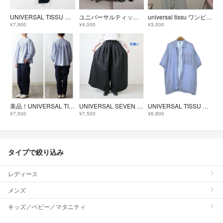
UNIVERSAL TISSU タイプライターラップシャツドレス ブラック
ユニバーサルティッシュ ノーカラージャケット
universal tissu ワンピース
¥7,900
¥4,000
¥3,000
美品！UNIVERSAL TISSU ユニヴァーサルティシュ ブラウス ネイビー
UNIVERSAL SEVEN コットンラミーツイルキュロット 90
UNIVERSAL TISSU カジュアルシャツ XXL 青 【古着】【中古】【送料無料】
¥7,500
¥7,500
¥6,800
タイプで絞り込み
レディース
メンズ
キッズ／ベビー／マタニティ