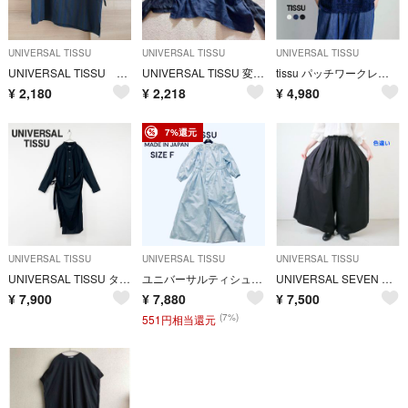
UNIVERSAL TISSU
UNIVERSAL TISSU
UNIVERSAL TISSU
UNIVERSAL TISSU シルク混 ストライプ柄 半袖ブラウス
UNIVERSAL TISSU 変形 ブラウス カットソー ネイビー ラミー M
tissu パッチワークレース モックネック ドルマン Tシャツ
¥
2,180
¥
2,218
¥
4,980
7%還元
UNIVERSAL TISSU
UNIVERSAL TISSU
UNIVERSAL TISSU
UNIVERSAL TISSU タイプライターラップシャツドレス ブラック
ユニバーサルティシュ バンドカラーワンピース サイズF ブルー シャツワンピース
UNIVERSAL SEVEN コットンラミーツイルキュロット 90
¥
7,900
¥
7,880
¥
7,500
(7%)
551円相当還元