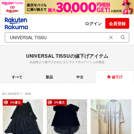
ログイン
会員登録
UNIVERSAL TISSUの値下げアイテム
出品時より値下げされたユニヴァーサルティシュの商品
すべて
新品
中古
値下げ
約1,000件中 1 - 36件
3%還元
3%還元