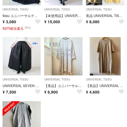
UNIVERSAL TISSU
UNIVERSAL TISSU
UNIVERSAL TISSU
tissu ユニバーサルティシュ リネンコットン シルク ワンピース
【未使用品】UNIVERSAL TISSU トレンチコート スプリングコート
美品 UNIVERSAL TISSU タックパンツ イージーパンツ マスタード
¥
3,080
¥
15,000
¥
8,080
(3%)
92円相当還元
UNIVERSAL TISSU
UNIVERSAL TISSU
UNIVERSAL TISSU
UNIVERSAL SEVEN コットンラミーツイルキュロット 90
【美品】ユニバーサルティシュ シャツドレス ロング シャツ ワンピース
【美品】UNIVERSAL SEVEN半袖ワンピース ベージュ系
¥
7,500
¥
6,900
¥
4,600