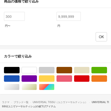
商品の価格で絞り込み
円〜
円
カラーで絞り込み
ブラック/黒色系
ホワイト/白色系
グレー/灰色系
ブラウン/茶色系
ベージュ系
グ
ブルー・ネイビー/青色系
パープル/紫色系
イエロー/黄色系
ピンク/桃色系
レッド/赤色系
オ
シルバー/銀色系
ゴールド/金色系
マルチカラー
ラクマ
ブランド一覧
UNIVERSAL TISSU（ユニヴァーサルティシュ）
UNIVERSAL TI
SSU(ユニヴァーサルティシュ)の値下げアイテム