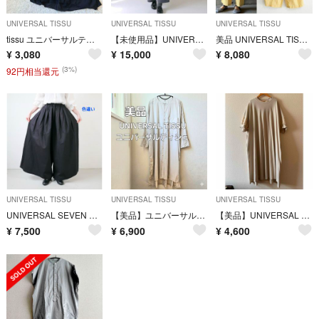
UNIVERSAL TISSU
UNIVERSAL TISSU
UNIVERSAL TISSU
tissu ユニバーサルティシュ リネンコットン シルク ワンピース
【未使用品】UNIVERSAL TISSU トレンチコート スプリングコート
美品 UNIVERSAL TISSU タックパンツ イージーパンツ マスタード
¥
3,080
¥
15,000
¥
8,080
(3%)
92円相当還元
UNIVERSAL TISSU
UNIVERSAL TISSU
UNIVERSAL TISSU
UNIVERSAL SEVEN コットンラミーツイルキュロット 90
【美品】ユニバーサルティシュ シャツドレス ロング シャツ ワンピース
【美品】UNIVERSAL SEVEN半袖ワンピース ベージュ系
¥
7,500
¥
6,900
¥
4,600