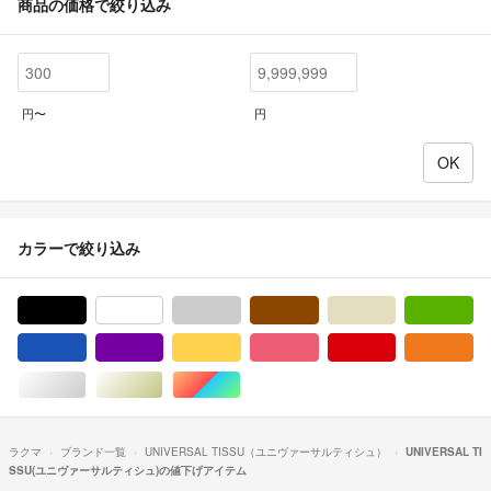
商品の価格で絞り込み
円〜
円
カラーで絞り込み
ブラック/黒色系
ホワイト/白色系
グレー/灰色系
ブラウン/茶色系
ベージュ系
グ
ブルー・ネイビー/青色系
パープル/紫色系
イエロー/黄色系
ピンク/桃色系
レッド/赤色系
オ
シルバー/銀色系
ゴールド/金色系
マルチカラー
ラクマ
ブランド一覧
UNIVERSAL TISSU（ユニヴァーサルティシュ）
UNIVERSAL TI
SSU(ユニヴァーサルティシュ)の値下げアイテム