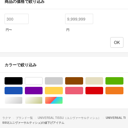
商品の価格で絞り込み
円〜
円
カラーで絞り込み
ブラック/黒色系
ホワイト/白色系
グレー/灰色系
ブラウン/茶色系
ベージュ系
グ
ブルー・ネイビー/青色系
パープル/紫色系
イエロー/黄色系
ピンク/桃色系
レッド/赤色系
オ
シルバー/銀色系
ゴールド/金色系
マルチカラー
ラクマ
ブランド一覧
UNIVERSAL TISSU（ユニヴァーサルティシュ）
UNIVERSAL TI
SSU(ユニヴァーサルティシュ)の値下げアイテム