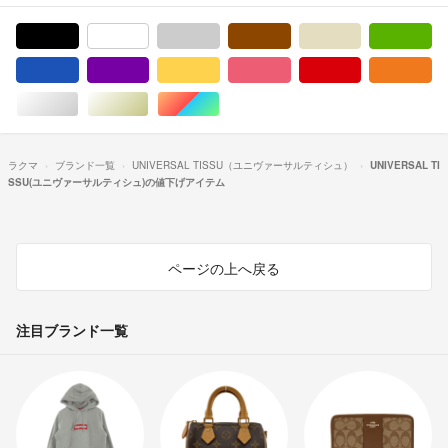
ブラック/黒色系
ホワイト/白色系
グレー/灰色系
ブラウン/茶色系
ベージュ系
グ
ブルー・ネイビー/青色系
パープル/紫色系
イエロー/黄色系
ピンク/桃色系
レッド/赤色系
オ
シルバー/銀色系
ゴールド/金色系
マルチカラー
ラクマ
ブランド一覧
UNIVERSAL TISSU（ユニヴァーサルティシュ）
UNIVERSAL TI
SSU(ユニヴァーサルティシュ)の値下げアイテム
ページの上へ戻る
注目ブランド一覧