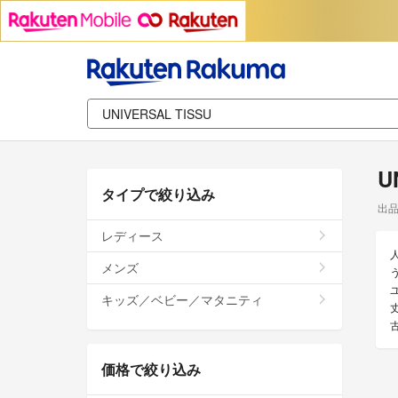
U
タイプで絞り込み
出
レディース
メンズ
う
キッズ／ベビー／マタニティ
価格で絞り込み