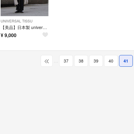
UNIVERSAL TISSU
【美品】日本製 universal tissu リネンカシュクールワンピース F
¥
9,000
…
37
38
39
40
41