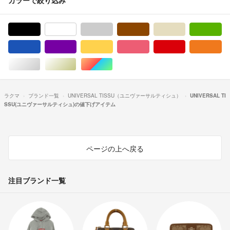
ブラック/黒色系
ホワイト/白色系
グレー/灰色系
ブラウン/茶色系
ベージュ系
グ
ブルー・ネイビー/青色系
パープル/紫色系
イエロー/黄色系
ピンク/桃色系
レッド/赤色系
オ
シルバー/銀色系
ゴールド/金色系
マルチカラー
ラクマ
ブランド一覧
UNIVERSAL TISSU（ユニヴァーサルティシュ）
UNIVERSAL TI
SSU(ユニヴァーサルティシュ)の値下げアイテム
ページの上へ戻る
注目ブランド一覧