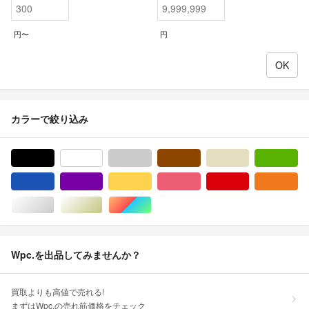
円〜
円
カラーで絞り込み
ブラック/黒色系
ホワイト/白色系
グレー/灰色系
ブラウン/茶色系
ベージュ系
グ
ブルー・ネイビー/青色系
パープル/紫色系
イエロー/黄色系
ピンク/桃色系
レッド/赤色系
オ
シルバー/銀色系
ゴールド/金色系
マルチカラー
Wpc.を出品してみませんか？
買取よりも高値で売れる!
まずはWpc.の売れ筋価格をチェック