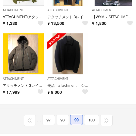
ATTACHIMENT
ATTACHIMENT
ATTACHIMENT
ATTACHMENT/アタッチメント ワークジャケット カーキ/1
アタッチメント 3レイヤー 止水 ジップ ダウン ジャケット ブルゾン
【WYM × ATTACHMENT】 LOOSE TAPERED PANTS
¥
1,380
¥
13,500
¥
1,800
ATTACHIMENT
ATTACHIMENT
アタッチメント 3レイヤー 止水 ダウン ジャケット パーカー レザースニーカー
美品 attachment ショート丈メルトンコート サイズ１
¥
17,999
¥
9,000
…
97
98
99
100