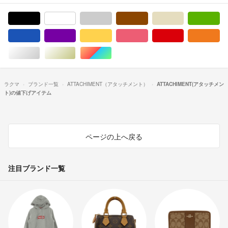
ブラック/黒色系
ホワイト/白色系
グレー/灰色系
ブラウン/茶色系
ベージュ系
グ
ブルー・ネイビー/青色系
パープル/紫色系
イエロー/黄色系
ピンク/桃色系
レッド/赤色系
オ
シルバー/銀色系
ゴールド/金色系
マルチカラー
ラクマ
ブランド一覧
ATTACHIMENT（アタッチメント）
ATTACHIMENT(アタッチメン
ト)の値下げアイテム
ページの上へ戻る
注目ブランド一覧