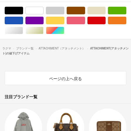
ブラック/黒色系
ホワイト/白色系
グレー/灰色系
ブラウン/茶色系
ベージュ系
グ
ブルー・ネイビー/青色系
パープル/紫色系
イエロー/黄色系
ピンク/桃色系
レッド/赤色系
オ
シルバー/銀色系
ゴールド/金色系
マルチカラー
ラクマ
ブランド一覧
ATTACHIMENT（アタッチメント）
ATTACHIMENT(アタッチメン
ト)の値下げアイテム
ページの上へ戻る
注目ブランド一覧