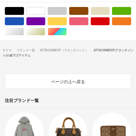
ブラック/黒色系
ホワイト/白色系
グレー/灰色系
ブラウン/茶色系
ベージュ系
グ
ブルー・ネイビー/青色系
パープル/紫色系
イエロー/黄色系
ピンク/桃色系
レッド/赤色系
オ
シルバー/銀色系
ゴールド/金色系
マルチカラー
ラクマ
ブランド一覧
ATTACHIMENT（アタッチメント）
ATTACHIMENT(アタッチメン
ト)の値下げアイテム
ページの上へ戻る
注目ブランド一覧