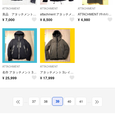
ATTACHIMENT
ATTACHIMENT
ATTACHIMENT
美品 アタッチメント 羊革 立ち襟 ダブルライダース レザージャケット 1 黒
attachment アタッチメント M65 ブルゾン ミリタリージャケット
ATTACHMENT ｱﾀｯﾁﾒﾝﾄ ﾁｪｽﾀｰ ｺｰﾄ 中田1 ﾈｲﾋﾞｰ
¥
7,000
¥
8,500
¥
4,980
ATTACHIMENT
ATTACHIMENT
名作 アタッチメント 3レイヤー 止水 ダウン レザー ライダース ブーツ 新作
アタッチメント 3レイヤー 止水 ダウン ジャケット パーカー レザースニーカー
¥
25,999
¥
17,999
…
37
38
39
40
41
…