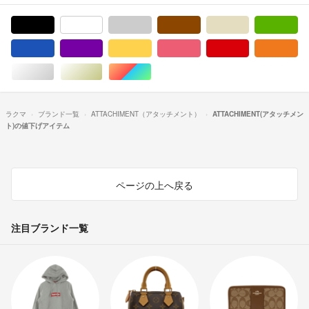
ブラック/黒色系
ホワイト/白色系
グレー/灰色系
ブラウン/茶色系
ベージュ系
グ
ブルー・ネイビー/青色系
パープル/紫色系
イエロー/黄色系
ピンク/桃色系
レッド/赤色系
オ
シルバー/銀色系
ゴールド/金色系
マルチカラー
ラクマ
ブランド一覧
ATTACHIMENT（アタッチメント）
ATTACHIMENT(アタッチメン
ト)の値下げアイテム
ページの上へ戻る
注目ブランド一覧