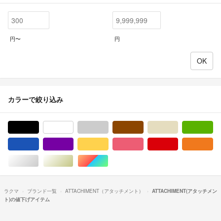
円〜
円
カラーで絞り込み
ブラック/黒色系
ホワイト/白色系
グレー/灰色系
ブラウン/茶色系
ベージュ系
グ
ブルー・ネイビー/青色系
パープル/紫色系
イエロー/黄色系
ピンク/桃色系
レッド/赤色系
オ
シルバー/銀色系
ゴールド/金色系
マルチカラー
ラクマ
ブランド一覧
ATTACHIMENT（アタッチメント）
ATTACHIMENT(アタッチメン
ト)の値下げアイテム