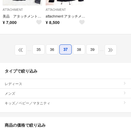
ATTACHIMENT
ATTACHIMENT
美品 アタッチメント 羊革 立ち襟 ダブルライダース レザージャケット 1 黒
attachment アタッチメント M65 ブルゾン ミリタリージャケット
¥
7,000
¥
8,500
…
35
36
37
38
39
…
タイプで絞り込み
レディース
メンズ
キッズ／ベビー／マタニティ
商品の価格で絞り込み