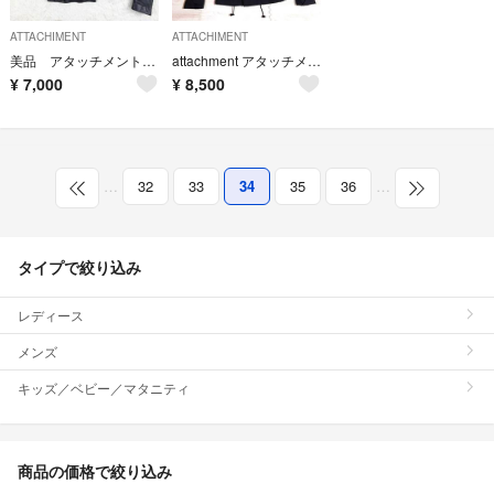
ATTACHIMENT
ATTACHIMENT
美品 アタッチメント 羊革 立ち襟 ダブルライダース レザージャケット 1 黒
attachment アタッチメント M65 ブルゾン ミリタリージャケット
¥
7,000
¥
8,500
…
32
33
34
35
36
…
タイプで絞り込み
レディース
メンズ
キッズ／ベビー／マタニティ
商品の価格で絞り込み