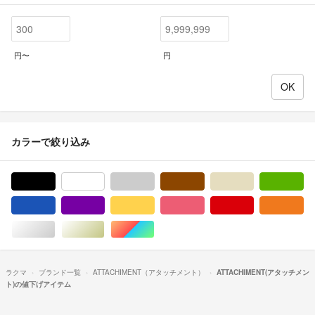
円〜
円
カラーで絞り込み
ブラック/黒色系
ホワイト/白色系
グレー/灰色系
ブラウン/茶色系
ベージュ系
グ
ブルー・ネイビー/青色系
パープル/紫色系
イエロー/黄色系
ピンク/桃色系
レッド/赤色系
オ
シルバー/銀色系
ゴールド/金色系
マルチカラー
ラクマ
ブランド一覧
ATTACHIMENT（アタッチメント）
ATTACHIMENT(アタッチメン
ト)の値下げアイテム