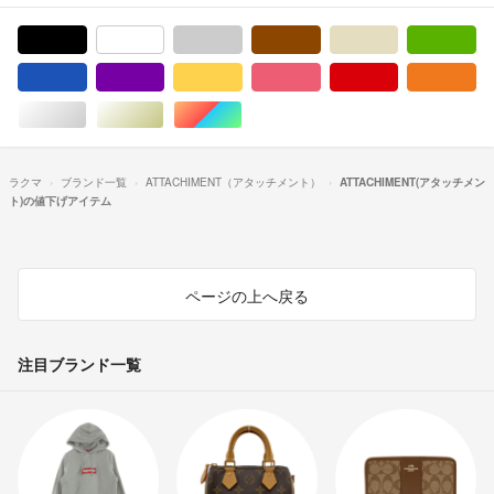
ブラック/黒色系
ホワイト/白色系
グレー/灰色系
ブラウン/茶色系
ベージュ系
グ
ブルー・ネイビー/青色系
パープル/紫色系
イエロー/黄色系
ピンク/桃色系
レッド/赤色系
オ
シルバー/銀色系
ゴールド/金色系
マルチカラー
ラクマ
ブランド一覧
ATTACHIMENT（アタッチメント）
ATTACHIMENT(アタッチメン
ト)の値下げアイテム
ページの上へ戻る
注目ブランド一覧