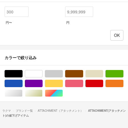
円〜
円
カラーで絞り込み
ブラック/黒色系
ホワイト/白色系
グレー/灰色系
ブラウン/茶色系
ベージュ系
グ
ブルー・ネイビー/青色系
パープル/紫色系
イエロー/黄色系
ピンク/桃色系
レッド/赤色系
オ
シルバー/銀色系
ゴールド/金色系
マルチカラー
ラクマ
ブランド一覧
ATTACHIMENT（アタッチメント）
ATTACHIMENT(アタッチメン
ト)の値下げアイテム