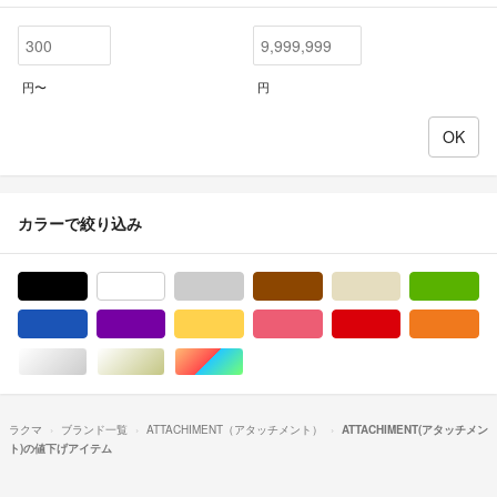
円〜
円
カラーで絞り込み
ブラック/黒色系
ホワイト/白色系
グレー/灰色系
ブラウン/茶色系
ベージュ系
グ
ブルー・ネイビー/青色系
パープル/紫色系
イエロー/黄色系
ピンク/桃色系
レッド/赤色系
オ
シルバー/銀色系
ゴールド/金色系
マルチカラー
ラクマ
ブランド一覧
ATTACHIMENT（アタッチメント）
ATTACHIMENT(アタッチメン
ト)の値下げアイテム