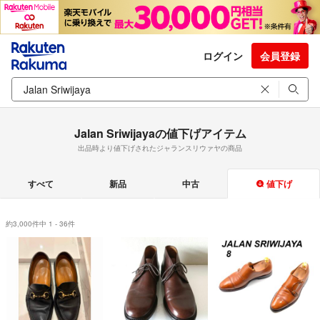
ログイン
会員登録
Jalan Sriwijayaの値下げアイテム
出品時より値下げされたジャランスリウァヤの商品
すべて
新品
中古
値下げ
約3,000件中 1 - 36件