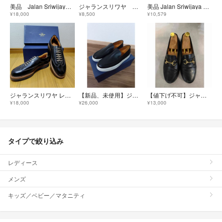
美品 Jalan Sriwijaya サイドゴアブーツ サイズ9
ジャランスリワヤ ウイングチップシューズ
美品 Jalan Sriwijaya ジャランスリウァヤ レースアップシューズ サイズ6.5 約25cm ブラック メンズ 古着 中古 USED
¥18,000
¥8,500
¥10,579
ジャランスリワヤ レザースニーカー インテリジェンスシューズ 新品未使用品
【新品、未使用】ジャランスリワヤ 41 スニーカー ブラック ビブラムソール
【値下げ不可】ジャランスリワヤ ローファー
¥18,000
¥26,000
¥13,000
タイプで絞り込み
レディース
メンズ
キッズ／ベビー／マタニティ