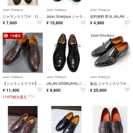
Jalan Sriwijaya
Jalan Sriwijaya
Jalan Sriwijaya
ジャランスリワヤ ローファー 43
Jalan Sriwijaya ジャランスリワヤ ９８７９３ サイズ：７
送料無料 即決 JALAN SRIWIJAYA 8 98374 11120 メンズ レザーシューズ モンクストラップ 茶 革靴
¥
7,000
¥
15,800
¥
4,980
1%還元
Jalan Sriwijaya
Jalan Sriwijaya
Jalan Sriwijaya
【ジャランスリワヤ】ストレートチップ ビジネスシューズ 24.5 ブラウン
JALAN SRIWIJAYA(ジャランスリウァヤ) UK7 ボルドー
新品 ジャランスリワヤ ダブルモンク グリーンレーベルリラクシング 別注 40黒
¥
11,400
¥
9,800
¥
25,600
(1%)
114円相当還元