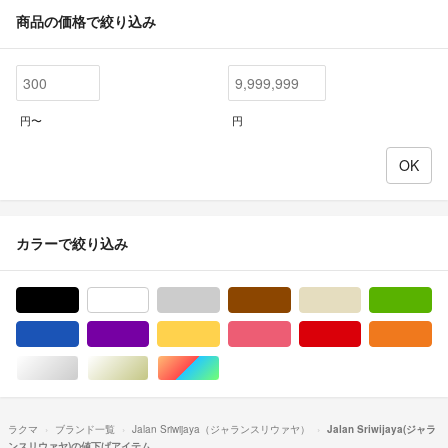
商品の価格で絞り込み
円〜
円
カラーで絞り込み
ブラック/黒色系
ホワイト/白色系
グレー/灰色系
ブラウン/茶色系
ベージュ系
グ
ブルー・ネイビー/青色系
パープル/紫色系
イエロー/黄色系
ピンク/桃色系
レッド/赤色系
オ
シルバー/銀色系
ゴールド/金色系
マルチカラー
ラクマ
ブランド一覧
Jalan Sriwijaya（ジャランスリウァヤ）
Jalan Sriwijaya(ジャラ
ンスリウァヤ)の値下げアイテム