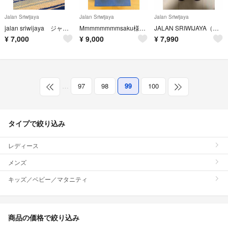
Jalan Sriwijaya
Jalan Sriwijaya
Jalan Sriwijaya
jalan sriwijaya ジャランスリウァヤ ローファー
Mmmmmmmmsaku様専用ローファー 98998 サイズ5
JALAN SRIWIJAYA（ジャラン スリウァヤ）ローファー
¥
7,000
¥
9,000
¥
7,990
…
97
98
99
100
タイプで絞り込み
レディース
メンズ
キッズ／ベビー／マタニティ
商品の価格で絞り込み