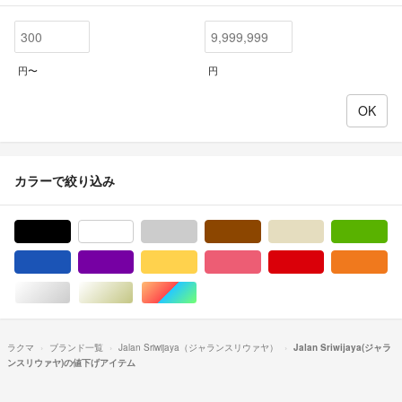
円〜
円
カラーで絞り込み
ブラック/黒色系
ホワイト/白色系
グレー/灰色系
ブラウン/茶色系
ベージュ系
グ
ブルー・ネイビー/青色系
パープル/紫色系
イエロー/黄色系
ピンク/桃色系
レッド/赤色系
オ
シルバー/銀色系
ゴールド/金色系
マルチカラー
ラクマ
ブランド一覧
Jalan Sriwijaya（ジャランスリウァヤ）
Jalan Sriwijaya(ジャラ
ンスリウァヤ)の値下げアイテム