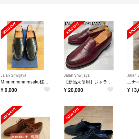
Jalan Sriwijaya
Jalan Sriwijaya
Jalan 
Mmmmmmmmsaku様専用ローファー 98998 サイズ5
【新品未使用】ジャランスリウァヤ コインローファー ハーフサドル ボルドー
¥
9,000
¥
20,000
¥
13,