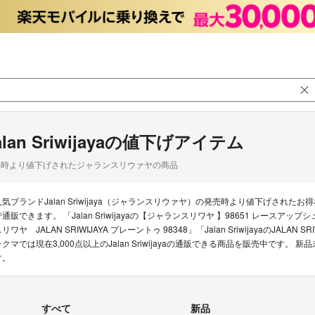
alan Sriwijayaの値下げアイテム
品時より値下げされたジャランスリウァヤの商品
人気ブランドJalan Sriwijaya（ジャランスリウァヤ）の発売時より値下げさ
で通販できます。 「Jalan Sriwijayaの【ジャランスリワヤ 】98651 レースアップシ
リワヤ JALAN SRIWIJAYA プレーントゥ 98348」「Jalan SriwijayaのJALAN 
ラクマでは現在3,000点以上のJalan Sriwijayaの通販できる商品を販売中で
す。
すべて
新品