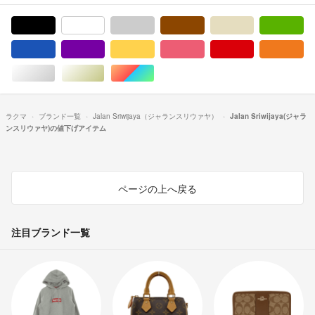
ブラック/黒色系
ホワイト/白色系
グレー/灰色系
ブラウン/茶色系
ベージュ系
グ
ブルー・ネイビー/青色系
パープル/紫色系
イエロー/黄色系
ピンク/桃色系
レッド/赤色系
オ
シルバー/銀色系
ゴールド/金色系
マルチカラー
ラクマ
ブランド一覧
Jalan Sriwijaya（ジャランスリウァヤ）
Jalan Sriwijaya(ジャラ
ンスリウァヤ)の値下げアイテム
ページの上へ戻る
注目ブランド一覧