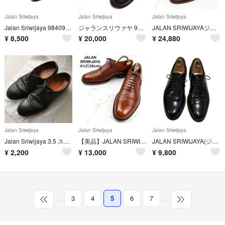
Jalan Sriwijaya
Jalan Sriwijaya
Jalan Sriwijaya
Jalan Sriwijaya 98409 ブラックカーフビジネスシューズ
ジャランスリウァヤ 98998 18045コインローファー UK7(26cm相当
JALAN SRIWIJAYAジャランスリワヤ98861ストレートチップブラウン
¥
8,500
¥
20,000
¥
24,880
Jalan Sriwijaya
Jalan Sriwijaya
Jalan Sriwijaya
Jalan Sriwijaya 3.5 ストレートチップ 革靴
【美品】JALAN SRIWIJAYA 別注 茶色 ドレスシューズ 26 本革
JALAN SRIWIJAYA(ジャランスリウァヤ) UK7 ボルドー
¥
2,200
¥
13,000
¥
9,800
…
3
4
5
6
7
…