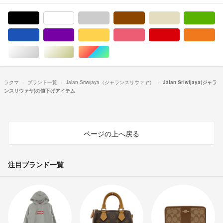
ブラック/黒色系
ホワイト/白色系
グレー/灰色系
ブラウン/茶色系
ベージュ系
グ
ブルー・ネイビー/青色系
パープル/紫色系
イエロー/黄色系
ピンク/桃色系
レッド/赤色系
オ
シルバー/銀色系
ゴールド/金色系
マルチカラー
ラクマ
ブランド一覧
Jalan Sriwijaya（ジャランスリウァヤ）
Jalan Sriwijaya(ジャラ
ンスリウァヤ)の値下げアイテム
ページの上へ戻る
注目ブランド一覧