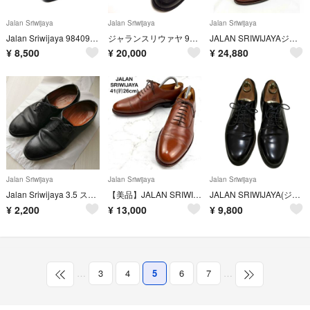
Jalan Sriwijaya
Jalan Sriwijaya
Jalan Sriwijaya
Jalan Sriwijaya 98409 ブラックカーフビジネスシューズ
ジャランスリウァヤ 98998 18045コインローファー UK7(26cm相当
JALAN SRIWIJAYAジャランスリワヤ98861ストレートチップブラウン
¥
8,500
¥
20,000
¥
24,880
Jalan Sriwijaya
Jalan Sriwijaya
Jalan Sriwijaya
Jalan Sriwijaya 3.5 ストレートチップ 革靴
【美品】JALAN SRIWIJAYA 別注 茶色 ドレスシューズ 26 本革
JALAN SRIWIJAYA(ジャランスリウァヤ) UK7 ボルドー
¥
2,200
¥
13,000
¥
9,800
…
3
4
5
6
7
…