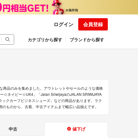
ログイン
会員登録
カテゴリから探す
ブランドから探す
れたお得な商品のみを集めました。アウトレットやセールのような価格
ビー☆UK4」「Jalan SriwijayaのJALAN SRIWIJAYA
jaya 98409 ブラックカーフビジネスシューズ」などの商品があります。ラク
 新品未使用のものから、古着、中古アイテムまで幅広い品揃えです。
中古
値下げ