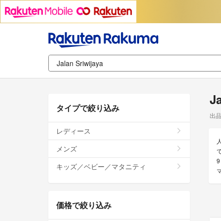
J
タイプで絞り込み
出
レディース
メンズ
で
9
キッズ／ベビー／マタニティ
価格で絞り込み