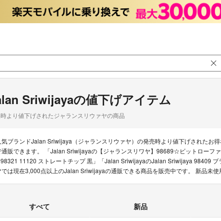
alan Sriwijayaの値下げアイテム
品時より値下げされたジャランスリウァヤの商品
人気ブランドJalan Sriwijaya（ジャランスリウァヤ）の発売時より値下げさ
通販できます。 「Jalan Sriwijayaの【ジャランスリワヤ】98689☆ビットローファー☆ネイ
 98321 11120 ストレートチップ 黒」「Jalan SriwijayaのJalan Sriwi
マでは現在3,000点以上のJalan Sriwijayaの通販できる商品を販売中です。
すべて
新品