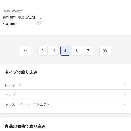
Jalan Sriwijaya
送料無料 即決 JALAN SRIWIJAYA 8 98374 11120 メンズ レザーシューズ モンクストラップ 茶 革靴
¥
4,980
…
3
4
5
6
7
…
タイプで絞り込み
レディース
メンズ
キッズ／ベビー／マタニティ
商品の価格で絞り込み