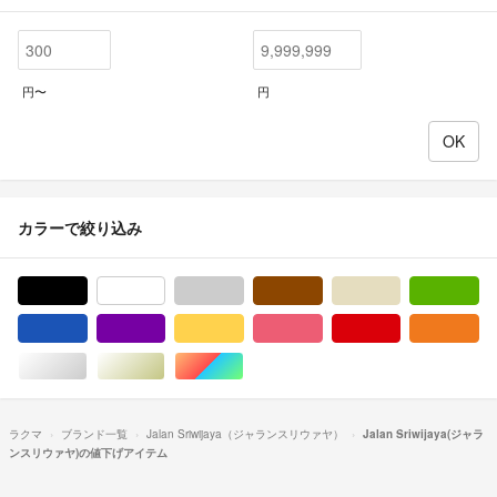
円〜
円
カラーで絞り込み
ブラック/黒色系
ホワイト/白色系
グレー/灰色系
ブラウン/茶色系
ベージュ系
グ
ブルー・ネイビー/青色系
パープル/紫色系
イエロー/黄色系
ピンク/桃色系
レッド/赤色系
オ
シルバー/銀色系
ゴールド/金色系
マルチカラー
ラクマ
ブランド一覧
Jalan Sriwijaya（ジャランスリウァヤ）
Jalan Sriwijaya(ジャラ
ンスリウァヤ)の値下げアイテム