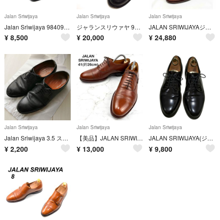
Jalan Sriwijaya
Jalan Sriwijaya
Jalan Sriwijaya
Jalan Sriwijaya 98409 ブラックカーフビジネスシューズ
ジャランスリウァヤ 98998 18045コインローファー UK7(26cm相当
JALAN SRIWIJAYAジャランスリワヤ98861ストレートチップブラウン
¥
8,500
¥
20,000
¥
24,880
Jalan Sriwijaya
Jalan Sriwijaya
Jalan Sriwijaya
Jalan Sriwijaya 3.5 ストレートチップ 革靴
【美品】JALAN SRIWIJAYA 別注 茶色 ドレスシューズ 26 本革
JALAN SRIWIJAYA(ジャランスリウァヤ) UK7 ボルドー
¥
2,200
¥
13,000
¥
9,800