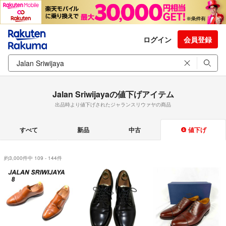
ログイン
会員登録
Jalan Sriwijayaの値下げアイテム
出品時より値下げされたジャランスリウァヤの商品
すべて
新品
中古
値下げ
約3,000件中 109 - 144件