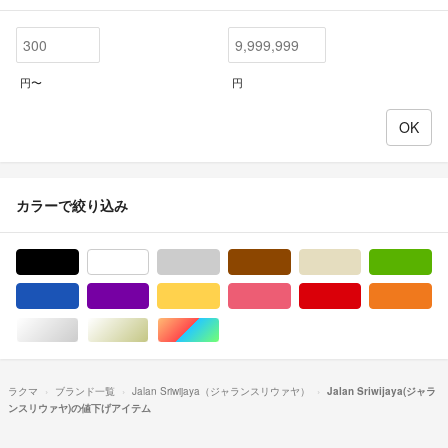
円〜
円
カラーで絞り込み
ブラック/黒色系
ホワイト/白色系
グレー/灰色系
ブラウン/茶色系
ベージュ系
グ
ブルー・ネイビー/青色系
パープル/紫色系
イエロー/黄色系
ピンク/桃色系
レッド/赤色系
オ
シルバー/銀色系
ゴールド/金色系
マルチカラー
ラクマ
ブランド一覧
Jalan Sriwijaya（ジャランスリウァヤ）
Jalan Sriwijaya(ジャラ
ンスリウァヤ)の値下げアイテム