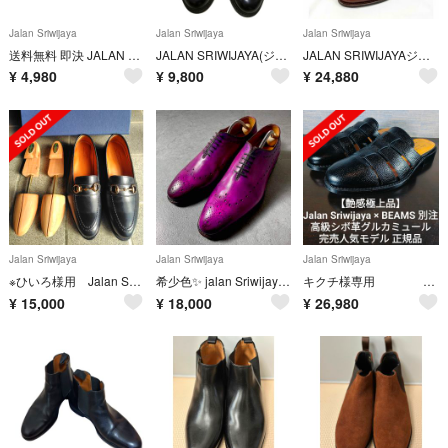
Jalan Sriwijaya
Jalan Sriwijaya
Jalan Sriwijaya
送料無料 即決 JALAN SRIWIJAYA 8 98374 11120 メンズ レザーシューズ モンクストラップ 茶 革靴
JALAN SRIWIJAYA(ジャランスリウァヤ) UK7 ボルドー
JALAN SRIWIJAYAジャランスリワヤ98861ストレートチップブラウン
¥
4,980
¥
9,800
¥
24,880
Jalan Sriwijaya
Jalan Sriwijaya
Jalan Sriwijaya
※ひいろ様用 Jalan Sriwijaya ビットローファー【限定商品】
希少色✨️ jalan Sriwijaya セミブローグ パティーヌ 革靴 紫
キクチ様専用 Jalan Sriwijaya
¥
15,000
¥
18,000
¥
26,980