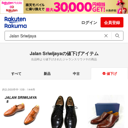
ログイン
会員登録
Jalan Sriwijayaの値下げアイテム
出品時より値下げされたジャランスリウァヤの商品
すべて
新品
中古
値下げ
約3,000件中 109 - 144件