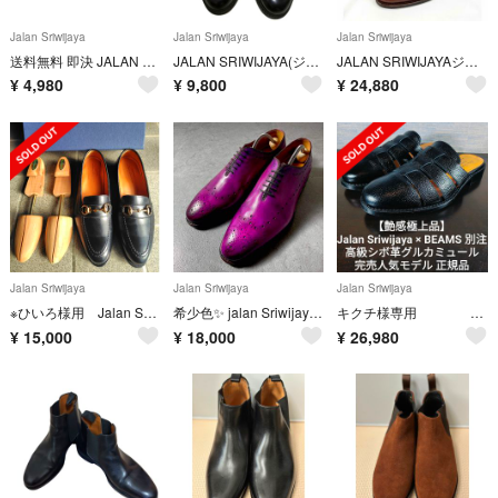
Jalan Sriwijaya
Jalan Sriwijaya
Jalan Sriwijaya
送料無料 即決 JALAN SRIWIJAYA 8 98374 11120 メンズ レザーシューズ モンクストラップ 茶 革靴
JALAN SRIWIJAYA(ジャランスリウァヤ) UK7 ボルドー
JALAN SRIWIJAYAジャランスリワヤ98861ストレートチップブラウン
¥
4,980
¥
9,800
¥
24,880
Jalan Sriwijaya
Jalan Sriwijaya
Jalan Sriwijaya
※ひいろ様用 Jalan Sriwijaya ビットローファー【限定商品】
希少色✨️ jalan Sriwijaya セミブローグ パティーヌ 革靴 紫
キクチ様専用 Jalan Sriwijaya
¥
15,000
¥
18,000
¥
26,980