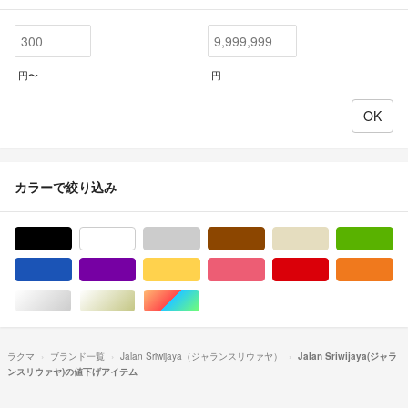
円〜
円
カラーで絞り込み
ブラック/黒色系
ホワイト/白色系
グレー/灰色系
ブラウン/茶色系
ベージュ系
グ
ブルー・ネイビー/青色系
パープル/紫色系
イエロー/黄色系
ピンク/桃色系
レッド/赤色系
オ
シルバー/銀色系
ゴールド/金色系
マルチカラー
ラクマ
ブランド一覧
Jalan Sriwijaya（ジャランスリウァヤ）
Jalan Sriwijaya(ジャラ
ンスリウァヤ)の値下げアイテム