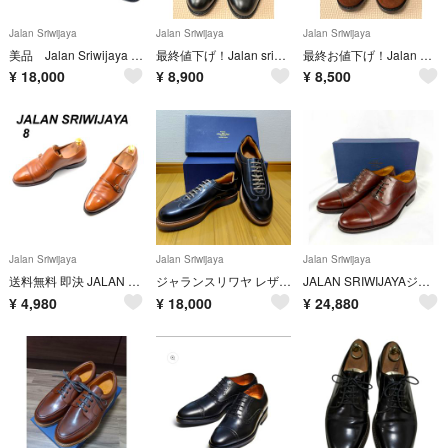
Jalan Sriwijaya
Jalan Sriwijaya
Jalan Sriwijaya
美品 Jalan Sriwijaya サイドゴアブーツ サイズ9
最終値下げ！Jalan sriwijaya サイドゴアブーツ
最終お値下げ！Jalan Sriwijaya サイドゴアブーツ
¥
18,000
¥
8,900
¥
8,500
Jalan Sriwijaya
Jalan Sriwijaya
Jalan Sriwijaya
送料無料 即決 JALAN SRIWIJAYA 8 98374 11120 メンズ レザーシューズ モンクストラップ 茶 革靴
ジャランスリワヤ レザースニーカー インテリジェンスシューズ 新品未使用品
JALAN SRIWIJAYAジャランスリワヤ98861ストレートチップブラウン
¥
4,980
¥
18,000
¥
24,880