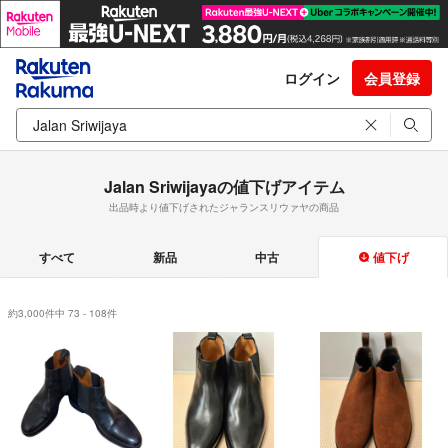
ログイン
会員登録
Jalan Sriwijayaの値下げアイテム
出品時より値下げされたジャランスリウァヤの商品
すべて
新品
中古
値下げ
約3,000件中 73 - 108件