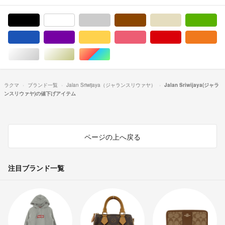
ブラック/黒色系
ホワイト/白色系
グレー/灰色系
ブラウン/茶色系
ベージュ系
グ
ブルー・ネイビー/青色系
パープル/紫色系
イエロー/黄色系
ピンク/桃色系
レッド/赤色系
オ
シルバー/銀色系
ゴールド/金色系
マルチカラー
ラクマ
ブランド一覧
Jalan Sriwijaya（ジャランスリウァヤ）
Jalan Sriwijaya(ジャラ
ンスリウァヤ)の値下げアイテム
ページの上へ戻る
注目ブランド一覧