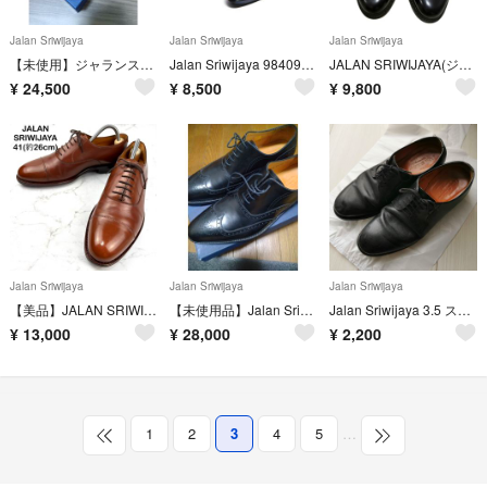
Jalan Sriwijaya
Jalan Sriwijaya
Jalan Sriwijaya
【未使用】ジャランスリワヤ99081 UK7.5 ライトブラウン ビブラムソール
Jalan Sriwijaya 98409 ブラックカーフビジネスシューズ
JALAN SRIWIJAYA(ジャランスリウァヤ) UK7 ボルドー
¥
24,500
¥
8,500
¥
9,800
Jalan Sriwijaya
Jalan Sriwijaya
Jalan Sriwijaya
【美品】JALAN SRIWIJAYA 別注 茶色 ドレスシューズ 26 本革
【未使用品】Jalan Sriwijayaジャランスリワヤ革靴希少サイズ12
Jalan Sriwijaya 3.5 ストレートチップ 革靴
¥
13,000
¥
28,000
¥
2,200
1
2
3
4
5
…