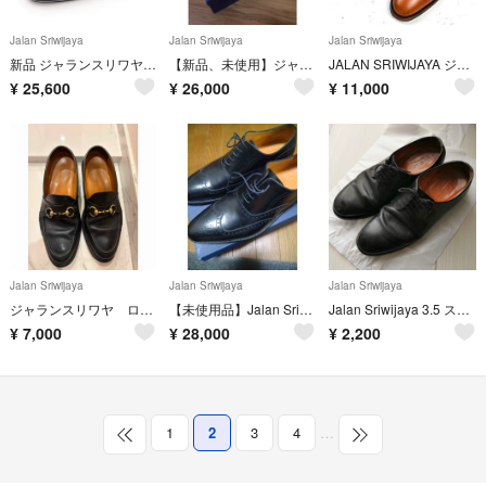
Jalan Sriwijaya
Jalan Sriwijaya
Jalan Sriwijaya
新品 ジャランスリワヤ ダブルモンク グリーンレーベルリラクシング 別注 40黒
【新品、未使用】ジャランスリワヤ 41 スニーカー ブラック ビブラムソール
JALAN SRIWIJAYA ジャランスリワァヤ 内羽根 ストレートチップ 茶
¥
25,600
¥
26,000
¥
11,000
Jalan Sriwijaya
Jalan Sriwijaya
Jalan Sriwijaya
ジャランスリワヤ ローファー 43
【未使用品】Jalan Sriwijayaジャランスリワヤ革靴希少サイズ12
Jalan Sriwijaya 3.5 ストレートチップ 革靴
¥
7,000
¥
28,000
¥
2,200
1
2
3
4
…