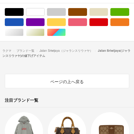
ブラック/黒色系
ホワイト/白色系
グレー/灰色系
ブラウン/茶色系
ベージュ系
グ
ブルー・ネイビー/青色系
パープル/紫色系
イエロー/黄色系
ピンク/桃色系
レッド/赤色系
オ
シルバー/銀色系
ゴールド/金色系
マルチカラー
ラクマ
ブランド一覧
Jalan Sriwijaya（ジャランスリウァヤ）
Jalan Sriwijaya(ジャラ
ンスリウァヤ)の値下げアイテム
ページの上へ戻る
注目ブランド一覧