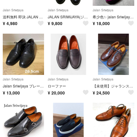
Jalan Sriwijaya
Jalan Sriwijaya
Jalan Sriwijaya
送料無料 即決 JALAN SRIWIJAYA 8 98374 11120 メンズ レザーシューズ モンクストラップ 茶 革靴
JALAN SRIWIJAYA(ジャランスリウァヤ) UK7 ボルドー
希少色✨️ jalan Sriwijaya セミブローグ パティーヌ 革靴 紫
¥
4,980
¥
9,800
¥
18,000
Jalan Sriwijaya
Jalan Sriwijaya
Jalan Sriwijaya
Jalan Sriwijaya プレーントゥシューズ / ダイナイトソール
ローファー
【未使用】ジャランスリワヤ99081 UK7.5 ライトブラウン ビブラムソール
¥
13,000
¥
20,000
¥
24,500