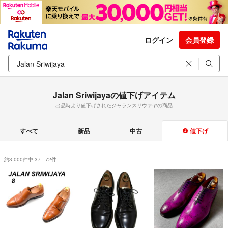
ログイン
会員登録
Jalan Sriwijayaの値下げアイテム
出品時より値下げされたジャランスリウァヤの商品
すべて
新品
中古
値下げ
約3,000件中 37 - 72件