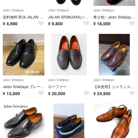
Jalan Sriwijaya
Jalan Sriwijaya
Jalan Sriwijaya
送料無料 即決 JALAN SRIWIJAYA 8 98374 11120 メンズ レザーシューズ モンクストラップ 茶 革靴
JALAN SRIWIJAYA(ジャランスリウァヤ) UK7 ボルドー
希少色✨️ jalan Sriwijaya セミブローグ パティーヌ 革靴 紫
¥
4,980
¥
9,800
¥
18,000
Jalan Sriwijaya
Jalan Sriwijaya
Jalan Sriwijaya
Jalan Sriwijaya プレーントゥシューズ / ダイナイトソール
ローファー
【未使用】ジャランスリワヤ99081 UK7.5 ライトブラウン ビブラムソール
¥
13,000
¥
20,000
¥
24,500