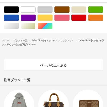
ブラック/黒色系
ホワイト/白色系
グレー/灰色系
ブラウン/茶色系
ベージュ系
グ
ブルー・ネイビー/青色系
パープル/紫色系
イエロー/黄色系
ピンク/桃色系
レッド/赤色系
オ
シルバー/銀色系
ゴールド/金色系
マルチカラー
ラクマ
ブランド一覧
Jalan Sriwijaya（ジャランスリウァヤ）
Jalan Sriwijaya(ジャラ
ンスリウァヤ)の値下げアイテム
ページの上へ戻る
注目ブランド一覧