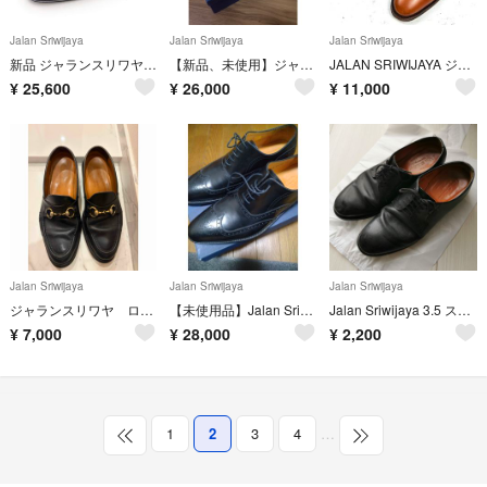
Jalan Sriwijaya
Jalan Sriwijaya
Jalan Sriwijaya
新品 ジャランスリワヤ ダブルモンク グリーンレーベルリラクシング 別注 40黒
【新品、未使用】ジャランスリワヤ 41 スニーカー ブラック ビブラムソール
JALAN SRIWIJAYA ジャランスリワァヤ 内羽根 ストレートチップ 茶
¥
25,600
¥
26,000
¥
11,000
Jalan Sriwijaya
Jalan Sriwijaya
Jalan Sriwijaya
ジャランスリワヤ ローファー 43
【未使用品】Jalan Sriwijayaジャランスリワヤ革靴希少サイズ12
Jalan Sriwijaya 3.5 ストレートチップ 革靴
¥
7,000
¥
28,000
¥
2,200
1
2
3
4
…