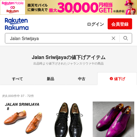
ログイン
会員登録
Jalan Sriwijayaの値下げアイテム
出品時より値下げされたジャランスリウァヤの商品
すべて
新品
中古
値下げ
約3,000件中 37 - 72件