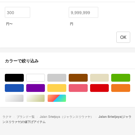
円〜
円
カラーで絞り込み
ブラック/黒色系
ホワイト/白色系
グレー/灰色系
ブラウン/茶色系
ベージュ系
グ
ブルー・ネイビー/青色系
パープル/紫色系
イエロー/黄色系
ピンク/桃色系
レッド/赤色系
オ
シルバー/銀色系
ゴールド/金色系
マルチカラー
ラクマ
ブランド一覧
Jalan Sriwijaya（ジャランスリウァヤ）
Jalan Sriwijaya(ジャラ
ンスリウァヤ)の値下げアイテム