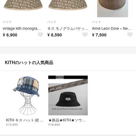
ハット
ハット
ハット
vintage kith monogram bucket hat brown
キス モノグラムバケットハット メンズ
Aimé Leon Dore × New Balance バケットハット
¥
6,900
¥
8,590
¥
7,500
KITHのハットの人気商品
KITH キス ハット 紺 【古着】【中古】【送料無料】
★新品★KITH★ソウル限定バケットハット黒 韓国限定
¥13,000
¥18,600