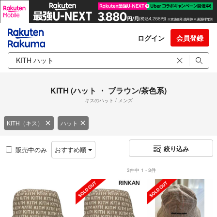
ログイン
会員登録
KITH (ハット ・ ブラウン/茶色系)
キスのハット / メンズ
KITH（キス）
ハット
絞り込み
販売中のみ
おすすめ順
3件中 1 - 3件