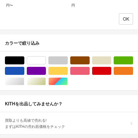
円〜
円
カラーで絞り込み
ブラック/黒色系
ホワイト/白色系
グレー/灰色系
ブラウン/茶色系
ベージュ系
グ
ブルー・ネイビー/青色系
パープル/紫色系
イエロー/黄色系
ピンク/桃色系
レッド/赤色系
オ
シルバー/銀色系
ゴールド/金色系
マルチカラー
KITHを出品してみませんか？
買取よりも高値で売れる!
まずはKITHの売れ筋価格をチェック