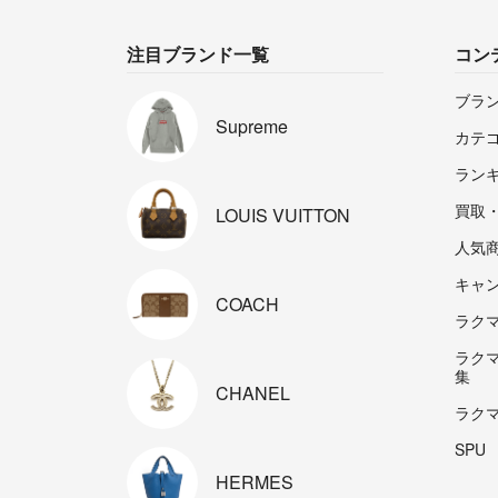
注目ブランド一覧
コン
ブラ
Supreme
カテ
ラン
買取
LOUIS
VUITTON
人気
キャ
COACH
ラクマp
ラク
集
CHANEL
ラク
SPU
HERMES