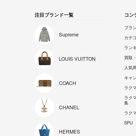
注目ブランド一覧
コン
ブラ
Supreme
カテ
ラン
買取
LOUIS
VUITTON
人気
キャ
COACH
ラクマp
ラク
集
CHANEL
ラク
SPU
HERMES