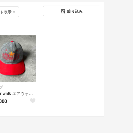
絞り込み
ッド表示
プ
90s air walk エアウォーク ウールキャップ USA製 ツートンカラー
000