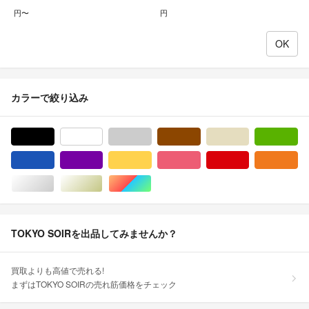
円〜
円
カラーで絞り込み
ブラック/黒色系
ホワイト/白色系
グレー/灰色系
ブラウン/茶色系
ベージュ系
グ
ブルー・ネイビー/青色系
パープル/紫色系
イエロー/黄色系
ピンク/桃色系
レッド/赤色系
オ
シルバー/銀色系
ゴールド/金色系
マルチカラー
TOKYO SOIRを出品してみませんか？
買取よりも高値で売れる!
まずはTOKYO SOIRの売れ筋価格をチェック