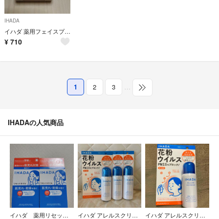
IHADA
イハダ 薬用フェイスプロテクトパウダー(9g)
¥
710
1
2
3
…
IHADAの人気商品
イハダ 薬用リセットオイル✕２点
イハダ アレルスクリーン EX 50g 花粉予防 3本
イハダ アレルスクリーン EX 50g