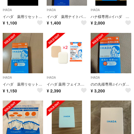
IHADA
IHADA
IHADA
イハダ 薬用リセットオイル
イハダ 薬用ナイトパック
ハナ様専用♫イハダ 薬用リセットオイル✕２点
¥
1,100
¥
1,400
¥
2,000
IHADA
IHADA
IHADA
イハダ 薬用リセットオイル
イハダ 薬用 フェイスプロテクトパウダー ihada ファンデーション
のの丸様専用♫イハダ 薬用リセットオイル✕3点
¥
1,150
¥
2,390
¥
3,200