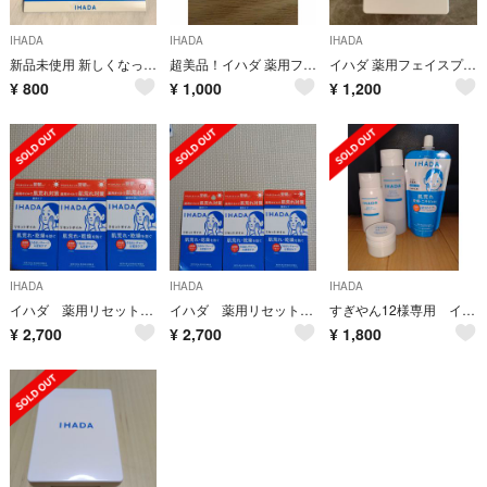
IHADA
IHADA
IHADA
新品未使用 新しくなった IHADAの化粧水・乳液 3日分トライアルセット
超美品！イハダ 薬用フェイスプロテクトパウダー(9g)
イハダ 薬用フェイスプロテクトパウダー(9g)
¥
800
¥
1,000
¥
1,200
IHADA
IHADA
IHADA
イハダ 薬用リセットオイル✕3点
イハダ 薬用リセットオイル✕3点
すぎやん12様専用 イハダ ３点セット
¥
2,700
¥
2,700
¥
1,800