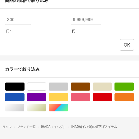
円〜
円
カラーで絞り込み
ブラック/黒色系
ホワイト/白色系
グレー/灰色系
ブラウン/茶色系
ベージュ系
グ
ブルー・ネイビー/青色系
パープル/紫色系
イエロー/黄色系
ピンク/桃色系
レッド/赤色系
オ
シルバー/銀色系
ゴールド/金色系
マルチカラー
ラクマ
ブランド一覧
IHADA（イハダ）
IHADA(イハダ)の値下げアイテム