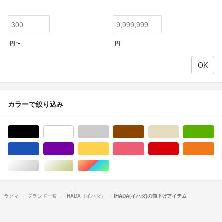
円〜
円
カラーで絞り込み
ブラック/黒色系
ホワイト/白色系
グレー/灰色系
ブラウン/茶色系
ベージュ系
グ
ブルー・ネイビー/青色系
パープル/紫色系
イエロー/黄色系
ピンク/桃色系
レッド/赤色系
オ
シルバー/銀色系
ゴールド/金色系
マルチカラー
ラクマ
ブランド一覧
IHADA（イハダ）
IHADA(イハダ)の値下げアイテム