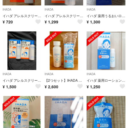
IHADA
IHADA
IHADA
イハダ アレルスクリーン EX 50g 花粉防御
イハダ アレルスクリーンEX 100g
イハダ 薬用うるおいローション とてもしっとり(180ml)
¥
720
¥
1,299
¥
1,300
IHADA
IHADA
IHADA
イハダ アレルスクリーン EX(100g)
【2つセット】IHADA クリアローション・クリアエマルジョン
イハダ 薬用ローション (とてもしっとり)＊25mlサイズのおまけ付き
¥
1,500
¥
2,600
¥
1,250