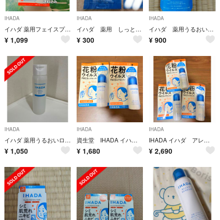
IHADA
IHADA
IHADA
イハダ 薬用フェイスプロテクトUV ミルク(30ml) 新品未開封 乳液 日焼止
イハダ 薬用 しっとり 乳液 エマルジョン
イハダ 薬用うるおいエマルジョン
¥
1,099
¥
300
¥
900
IHADA
IHADA
IHADA
イハダ 薬用うるおいローション しっとり(180ml)
資生堂 IHADA イハダ アレルスクリーン EX 50g×2本
IHADA イハダ アレルスクリーン EX 50g 3本
¥
1,050
¥
1,680
¥
2,690