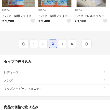
IHADA
IHADA
IHADA
イハダ 薬用フェイスプロテクトパウダー
イハダ 薬用フェイスプロテクトパウダー レフィル✕２点
イハダ アレルスクリーン EX(100g)
¥
1,200
¥
2,400
¥
1,200
1
2
3
4
5
…
タイプで絞り込み
レディース
メンズ
キッズ／ベビー／マタニティ
商品の価格で絞り込み