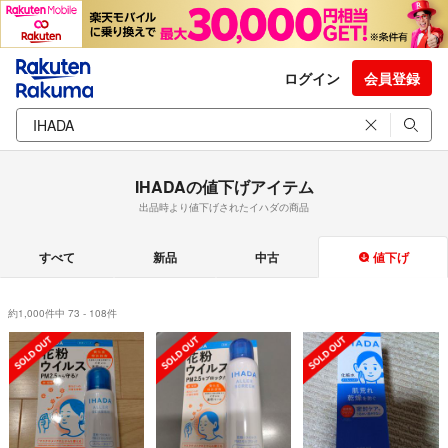
ログイン
会員登録
IHADAの値下げアイテム
出品時より値下げされたイハダの商品
すべて
新品
中古
値下げ
約1,000件中 73 - 108件