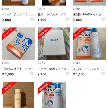
IHADA
IHADA
IHADA
イハダ アレルスクリーン EX 50g 花粉スプレー
花粉 ウイルス ブロック IHADA スプレー イハダ
未開封‼️IHADA イハダ アレルスクリーンジェル クールEX ２個セット
¥
580
¥
599
¥
880
IHADA
IHADA
IHADA
【新品未使用】イハダ 薬用フェイスプロテクトパウダー(9g)
イハダ 薬用フェイスプロテクトパウダー
イハダ アレルスクリーンEX 100g 未開封
¥
1,500
¥
750
¥
1,100