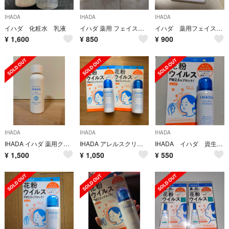
IHADA
IHADA
IHADA
イハダ 化粧水 乳液
イハダ 薬用 フェイスプロテクトパウダー 9g
イハダ 薬用フェイスプロテクトパウダー
¥
1,600
¥
850
¥
900
IHADA
IHADA
IHADA
IHADA イハダ 薬用クリアローション 化粧水
IHADA アレルスクリーン EX 50g 2個
IHADA イハダ 資生堂 アレルスクリーン 未使用未開封 50g
¥
1,500
¥
1,050
¥
550