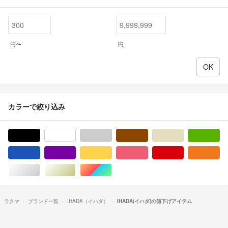
円〜
円
カラーで絞り込み
ブラック/黒色系
ホワイト/白色系
グレー/灰色系
ブラウン/茶色系
ベージュ系
グ
ブルー・ネイビー/青色系
パープル/紫色系
イエロー/黄色系
ピンク/桃色系
レッド/赤色系
オ
シルバー/銀色系
ゴールド/金色系
マルチカラー
ラクマ
ブランド一覧
IHADA（イハダ）
IHADA(イハダ)の値下げアイテム