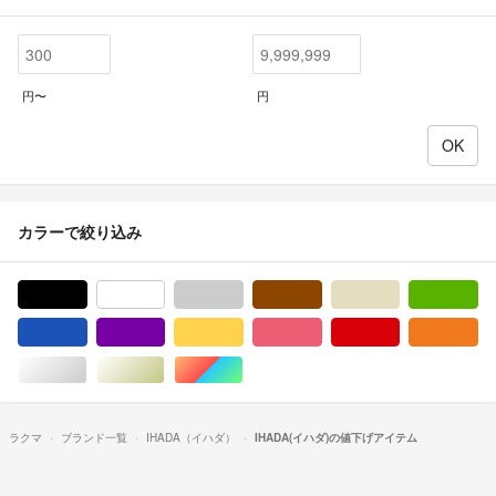
円〜
円
カラーで絞り込み
ブラック/黒色系
ホワイト/白色系
グレー/灰色系
ブラウン/茶色系
ベージュ系
グ
ブルー・ネイビー/青色系
パープル/紫色系
イエロー/黄色系
ピンク/桃色系
レッド/赤色系
オ
シルバー/銀色系
ゴールド/金色系
マルチカラー
ラクマ
ブランド一覧
IHADA（イハダ）
IHADA(イハダ)の値下げアイテム