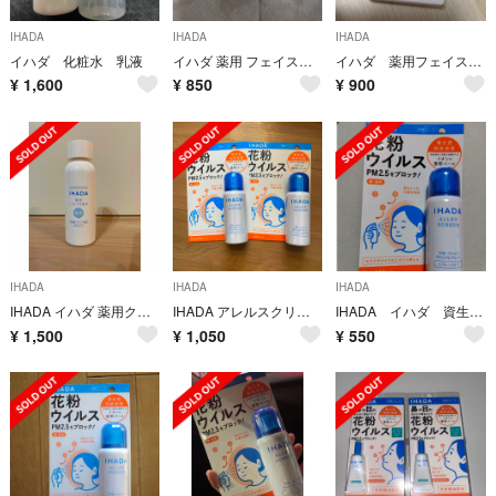
IHADA
IHADA
IHADA
イハダ 化粧水 乳液
イハダ 薬用 フェイスプロテクトパウダー 9g
イハダ 薬用フェイスプロテクトパウダー
¥
1,600
¥
850
¥
900
IHADA
IHADA
IHADA
IHADA イハダ 薬用クリアローション 化粧水
IHADA アレルスクリーン EX 50g 2個
IHADA イハダ 資生堂 アレルスクリーン 未使用未開封 50g
¥
1,500
¥
1,050
¥
550