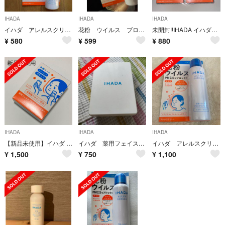
IHADA
IHADA
IHADA
イハダ アレルスクリーン EX 50g 花粉スプレー
花粉 ウイルス ブロック IHADA スプレー イハダ
未開封‼️IHADA イハダ アレルスクリーンジェル クールEX ２個セット
¥
580
¥
599
¥
880
IHADA
IHADA
IHADA
【新品未使用】イハダ 薬用フェイスプロテクトパウダー(9g)
イハダ 薬用フェイスプロテクトパウダー
イハダ アレルスクリーンEX 100g 未開封
¥
1,500
¥
750
¥
1,100