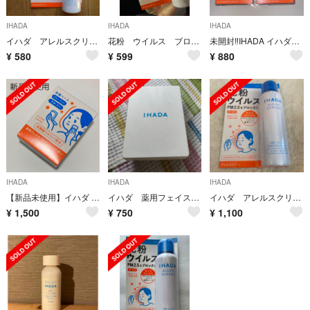
IHADA
IHADA
IHADA
イハダ アレルスクリーン EX 50g 花粉スプレー
花粉 ウイルス ブロック IHADA スプレー イハダ
未開封‼️IHADA イハダ アレルスクリーンジェル クールEX ２個セット
¥
580
¥
599
¥
880
IHADA
IHADA
IHADA
【新品未使用】イハダ 薬用フェイスプロテクトパウダー(9g)
イハダ 薬用フェイスプロテクトパウダー
イハダ アレルスクリーンEX 100g 未開封
¥
1,500
¥
750
¥
1,100