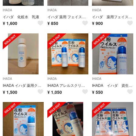
IHADA
IHADA
IHADA
イハダ 化粧水 乳液
イハダ 薬用 フェイスプロテクトパウダー 9g
イハダ 薬用フェイスプロテクトパウダー
¥
1,600
¥
850
¥
900
IHADA
IHADA
IHADA
IHADA イハダ 薬用クリアローション 化粧水
IHADA アレルスクリーン EX 50g 2個
IHADA イハダ 資生堂 アレルスクリーン 未使用未開封 50g
¥
1,500
¥
1,050
¥
550