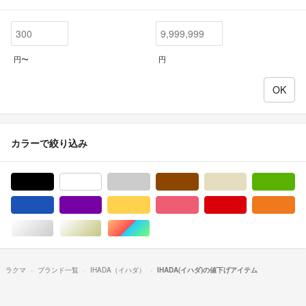
円〜
円
カラーで絞り込み
ブラック/黒色系
ホワイト/白色系
グレー/灰色系
ブラウン/茶色系
ベージュ系
グ
ブルー・ネイビー/青色系
パープル/紫色系
イエロー/黄色系
ピンク/桃色系
レッド/赤色系
オ
シルバー/銀色系
ゴールド/金色系
マルチカラー
ラクマ
ブランド一覧
IHADA（イハダ）
IHADA(イハダ)の値下げアイテム