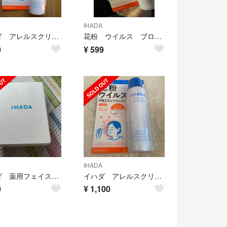
IHADA
イハダ アレルスクリーン EX 50g 花粉スプレー
花粉 ウイルス ブロック IHADA スプレー イハダ
0
¥
599
IHADA
イハダ 薬用フェイスプロテクトパウダー
イハダ アレルスクリーンEX 100g 未開封
0
¥
1,100