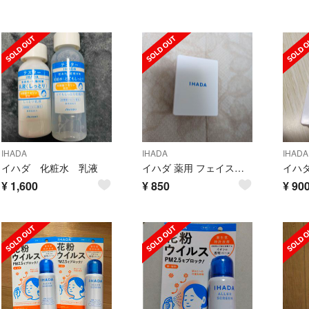
IHADA
IHADA
IHADA
イハダ 化粧水 乳液
イハダ 薬用 フェイスプロテクトパウダー 9g
¥
1,600
¥
850
¥
90