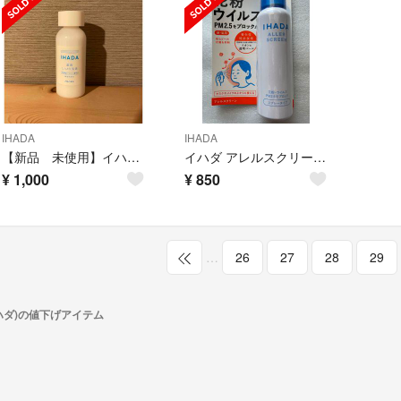
IHADA
IHADA
【新品 未使用】イハダ 薬用エマルジョン 敏感肌用乳液
イハダ アレルスクリーン EX 100g
¥
1,000
¥
850
…
26
27
28
29
イハダ)の値下げアイテム