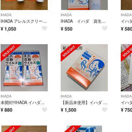
IHADA
IHADA
IHADA
IHADA アレルスクリーン EX 50g 2個
IHADA イハダ 資生堂 アレルスクリーン 未使用未開封 50g
¥
1,050
¥
550
¥
58
IHADA
IHADA
IHADA
未開封‼️IHADA イハダ アレルスクリーンジェル クールEX ２個セット
【新品未使用】イハダ 薬用フェイスプロテクトパウダー(9g)
¥
880
¥
1,500
¥
75