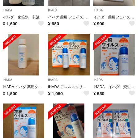
IHADA
IHADA
IHADA
イハダ 化粧水 乳液
イハダ 薬用 フェイスプロテクトパウダー 9g
イハダ 薬用フェイスプロテクトパウダー
¥
1,600
¥
850
¥
900
IHADA
IHADA
IHADA
IHADA イハダ 薬用クリアローション 化粧水
IHADA アレルスクリーン EX 50g 2個
IHADA イハダ 資生堂 アレルスクリーン 未使用未開封 50g
¥
1,500
¥
1,050
¥
550