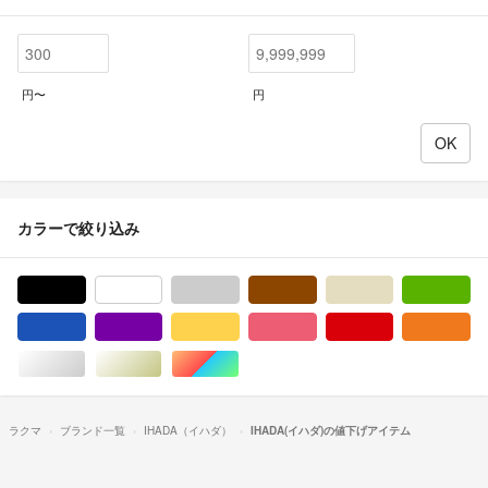
円〜
円
カラーで絞り込み
ブラック/黒色系
ホワイト/白色系
グレー/灰色系
ブラウン/茶色系
ベージュ系
グ
ブルー・ネイビー/青色系
パープル/紫色系
イエロー/黄色系
ピンク/桃色系
レッド/赤色系
オ
シルバー/銀色系
ゴールド/金色系
マルチカラー
ラクマ
ブランド一覧
IHADA（イハダ）
IHADA(イハダ)の値下げアイテム