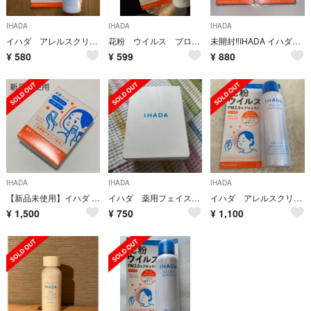
IHADA
IHADA
IHADA
イハダ アレルスクリーン EX 50g 花粉スプレー
花粉 ウイルス ブロック IHADA スプレー イハダ
未開封‼️IHADA イハダ アレルスクリーンジェル クールEX ２個セット
¥
580
¥
599
¥
880
IHADA
IHADA
IHADA
【新品未使用】イハダ 薬用フェイスプロテクトパウダー(9g)
イハダ 薬用フェイスプロテクトパウダー
イハダ アレルスクリーンEX 100g 未開封
¥
1,500
¥
750
¥
1,100