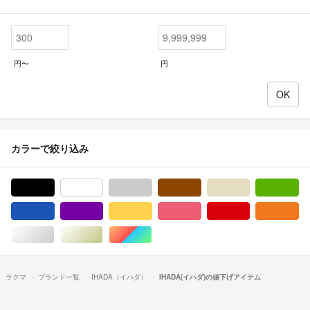
円〜
円
カラーで絞り込み
ブラック/黒色系
ホワイト/白色系
グレー/灰色系
ブラウン/茶色系
ベージュ系
グ
ブルー・ネイビー/青色系
パープル/紫色系
イエロー/黄色系
ピンク/桃色系
レッド/赤色系
オ
シルバー/銀色系
ゴールド/金色系
マルチカラー
ラクマ
ブランド一覧
IHADA（イハダ）
IHADA(イハダ)の値下げアイテム