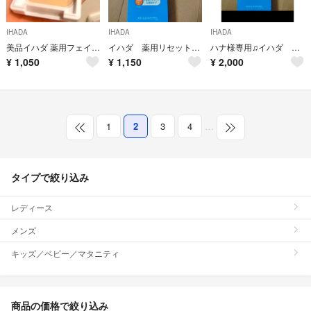
IHADA
IHADA
IHADA
美品イハダ 薬用フェイスパウダー
イハダ 薬用リセットオイル
ハナ様専用♫イハダ 薬用リセットオイル✕２点
¥
1,050
¥
1,150
¥
2,000
1
2
3
4
…
タイプで絞り込み
レディース
メンズ
キッズ／ベビー／マタニティ
商品の価格で絞り込み