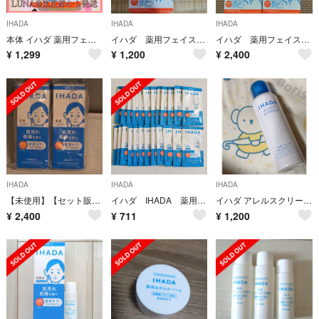
IHADA
IHADA
IHADA
本体 イハダ 薬用フェイスプロテクトパウダー IHADA プレストパウダー 新品
イハダ 薬用フェイスプロテクトパウダー
イハダ 薬用フェイスプロテクトパウダー レフィル✕２点
¥
1,299
¥
1,200
¥
2,400
IHADA
IHADA
IHADA
【未使用】【セット販売】イハダ 薬用エマルジョン2個
イハダ IHADA 薬用うるおいローション エマルジョン 24個
イハダ アレルスクリーン EX(100g)
¥
2,400
¥
711
¥
1,200