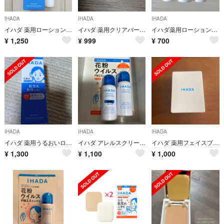
IHADA
IHADA
IHADA
イハダ 薬用ローション (とてもしっとり)＊25mlサイズのおまけ付き
イハダ 薬用クリアバーム(18g)
イハダ薬用ローション(とてもしっとり)＊乳液のおまけ付き
¥
1,250
¥
999
¥
700
IHADA
IHADA
IHADA
イハダ 薬用うるおいローション とてもしっとり(180ml)
イハダ アレルスクリーンEX 50g 2個
イハダ 薬用フェイスプロテクトパウダー 9g
¥
1,300
¥
1,100
¥
1,000