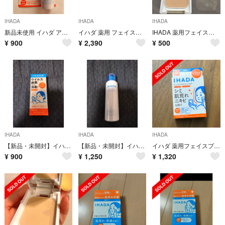
IHADA
IHADA
IHADA
新品未使用 イハダ アレルスクリーン EX(50g)
イハダ 薬用 フェイスプロテクトパウダー ihada ファンデーション
IHADA 薬用フェイスプロテクトパウダー
¥
900
¥
2,390
¥
500
IHADA
IHADA
IHADA
​【新品・未開封】イハダ 薬用消毒ハンドジェル 80ml 資生堂 IHADA
​【新品・未開封】イハダ アレルスクリーン EX 100g 花粉 ウイルスブロッ
イハダ 薬用フェイスプロテクトパウダー 詰め替え用 (レフィル)(9g)
¥
900
¥
1,250
¥
1,320